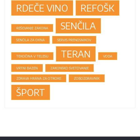
RDEČE VINO
REFOŠK
SENČILA
REŠEVANJE ZAKONA
SENČILA ZA OKNA
SERVIS PRENOSNIKOV
TERAN
TEKOČINA V TELESU
VODA
VRTNI BAZEN
ZAKONSKO SVETOVANJE
ZDRAVA HRANA ZA OTROKE
ZOBOZDRAVNIK
ŠPORT