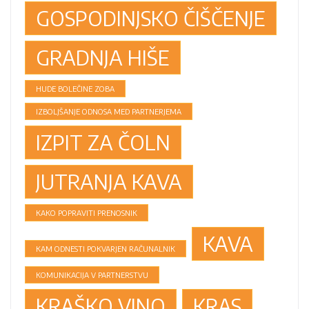
GOSPODINJSKO ČIŠČENJE
GRADNJA HIŠE
HUDE BOLEČINE ZOBA
IZBOLJŠANJE ODNOSA MED PARTNERJEMA
IZPIT ZA ČOLN
JUTRANJA KAVA
KAKO POPRAVITI PRENOSNIK
KAVA
KAM ODNESTI POKVARJEN RAČUNALNIK
KOMUNIKACIJA V PARTNERSTVU
KRAŠKO VINO
KRAS