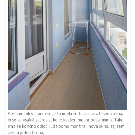
Ker smo bili v stari hiši, je ta imela še tista stara lesena okna,
ki so se vsakič zatresla, ko je kakšen motor peljal mimo. Tako
smo se končno odločili, da bomo montirali nova okna, saj sem
želela poleg hrupa,…