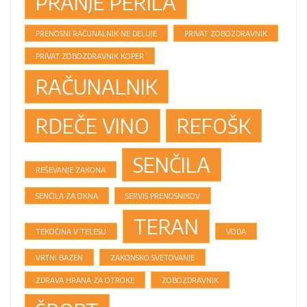
PRANJE PERILA
PRENOSNI RAČUNALNIK NE DELUJE
PRIVAT ZOBOZDRAVNIK
PRIVAT ZOBOZDRAVNIK KOPER
RAČUNALNIK
RDEČE VINO
REFOŠK
SENČILA
REŠEVANJE ZAKONA
SENČILA ZA OKNA
SERVIS PRENOSNIKOV
TERAN
TEKOČINA V TELESU
VODA
VRTNI BAZEN
ZAKONSKO SVETOVANJE
ZDRAVA HRANA ZA OTROKE
ZOBOZDRAVNIK