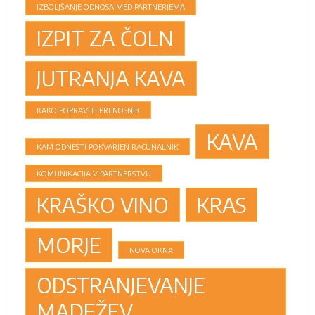
IZBOLJŠANJE ODNOSA MED PARTNERJEMA
IZPIT ZA ČOLN
JUTRANJA KAVA
KAKO POPRAVITI PRENOSNIK
KAVA
KAM ODNESTI POKVARJEN RAČUNALNIK
KOMUNIKACIJA V PARTNERSTVU
KRAŠKO VINO
KRAS
MORJE
NOVA OKNA
ODSTRANJEVANJE
MADEŽEV