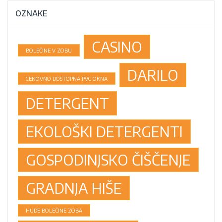
OZNAKE
CASINO
BOLEČINE V ZOBU
DARILO
CENOVNO DOSTOPNA PVC OKNA
DETERGENT
EKOLOŠKI DETERGENTI
GOSPODINJSKO ČIŠČENJE
GRADNJA HIŠE
HUDE BOLEČINE ZOBA