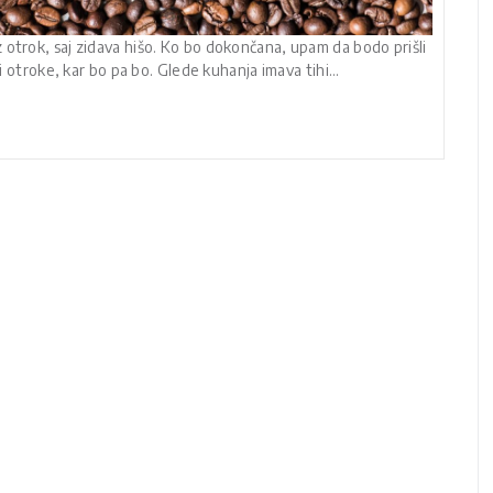
 otrok, saj zidava hišo. Ko bo dokončana, upam da bodo prišli
ri otroke, kar bo pa bo. Glede kuhanja imava tihi…