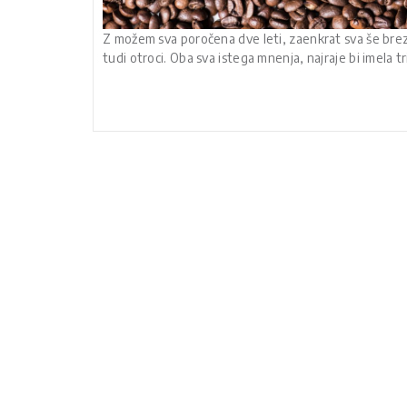
Z možem sva poročena dve leti, zaenkrat sva še brez
tudi otroci. Oba sva istega mnenja, najraje bi imela t