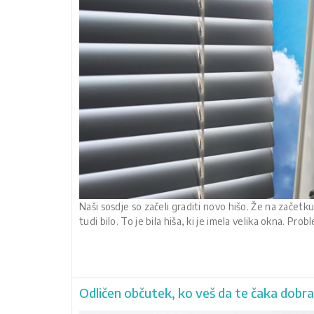
Naši sosdje so začeli graditi novo hišo. Že na začetku
tudi bilo. To je bila hiša, ki je imela velika okna. Prob
Odličen občutek, ko veš da te čaka dobr