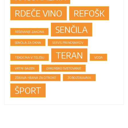
RDEČE VINO
REFOŠK
SENČILA
REŠEVANJE ZAKONA
SENČILA ZA OKNA
SERVIS PRENOSNIKOV
TERAN
TEKOČINA V TELESU
VODA
VRTNI BAZEN
ZAKONSKO SVETOVANJE
ZDRAVA HRANA ZA OTROKE
ZOBOZDRAVNIK
ŠPORT