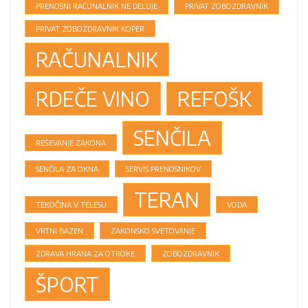
PRENOSNI RAČUNALNIK NE DELUJE
PRIVAT ZOBOZDRAVNIK
PRIVAT ZOBOZDRAVNIK KOPER
RAČUNALNIK
RDEČE VINO
REFOŠK
SENČILA
REŠEVANJE ZAKONA
SENČILA ZA OKNA
SERVIS PRENOSNIKOV
TERAN
TEKOČINA V TELESU
VODA
VRTNI BAZEN
ZAKONSKO SVETOVANJE
ZDRAVA HRANA ZA OTROKE
ZOBOZDRAVNIK
ŠPORT