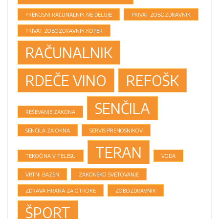
PRENOSNI RAČUNALNIK NE DELUJE
PRIVAT ZOBOZDRAVNIK
PRIVAT ZOBOZDRAVNIK KOPER
RAČUNALNIK
RDEČE VINO
REFOŠK
SENČILA
REŠEVANJE ZAKONA
SENČILA ZA OKNA
SERVIS PRENOSNIKOV
TERAN
TEKOČINA V TELESU
VODA
VRTNI BAZEN
ZAKONSKO SVETOVANJE
ZDRAVA HRANA ZA OTROKE
ZOBOZDRAVNIK
ŠPORT