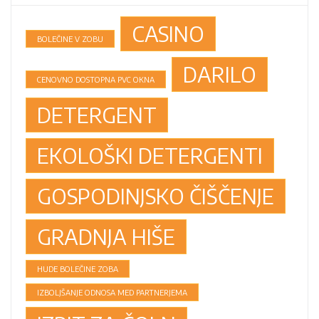
CASINO
BOLEČINE V ZOBU
DARILO
CENOVNO DOSTOPNA PVC OKNA
DETERGENT
EKOLOŠKI DETERGENTI
GOSPODINJSKO ČIŠČENJE
GRADNJA HIŠE
HUDE BOLEČINE ZOBA
IZBOLJŠANJE ODNOSA MED PARTNERJEMA