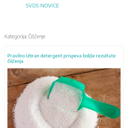
Skip
SVDS NOVICE
to
content
Kategorija:
Čiščenje
Pravilno izbran detergent prispeva boljše rezultate
čiščenja