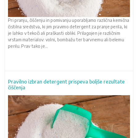
Pri pranju, čiščenju in pomivanju uporabljamo različna kemična
čistilna sredstva, ki jim pravimo detergent za pranje perila, ki
je lahko v tekoči ali praškasti obliki. Prilagojen je različnim
vrstam materialov: volni, bombažu ter barvnemu ali belemu
perilu. Prav tako je…
Pravilno izbran detergent prispeva boljše rezultate
čiščenja