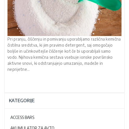
Pri pranju, čiščenju in pomivanju uporabljamo različna kemična
čistilna sredstva, ki jim pravimo detergent, saj omogočajo
boljše in učinkovitejše čiščenje kot če bi uporabljali samo
vodo. Njihova kemična sestava vsebuje ionske površinsko
aktivne snovi, ki odstranjujejo umazanijo, madeže in
neprijetne…
KATEGORIJE
ACCESS BARS
AKUMULATOR ZA AVTO