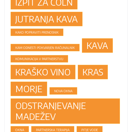
IZPIT ZA ČOLN
JUTRANJA KAVA
KAKO POPRAVITI PRENOSNIK
KAVA
KAM ODNESTI POKVARJEN RAČUNALNIK
KOMUNIKACIJA V PARTNERSTVU
KRAŠKO VINO
KRAS
MORJE
NOVA OKNA
ODSTRANJEVANJE
MADEŽEV
OKNA
PARTNERSKA TERAPIJA
PITJE VODE