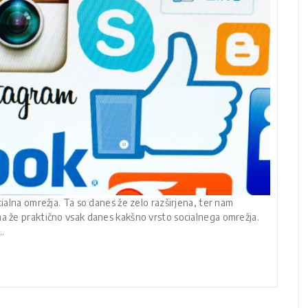
cialna omrežja. Ta so danes že zelo razširjena, ter nam
ma že praktično vsak danes kakšno vrsto socialnega omrežja.
…