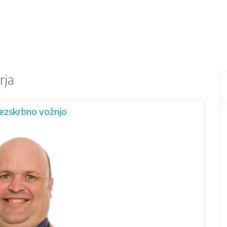
rja
rezskrbno vožnjo