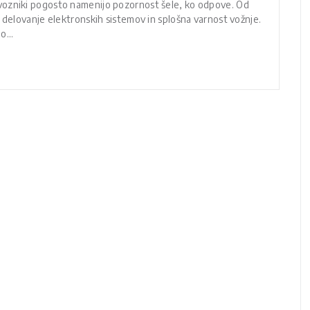
vozniki pogosto namenijo pozornost šele, ko odpove. Od
 delovanje elektronskih sistemov in splošna varnost vožnje.
no…