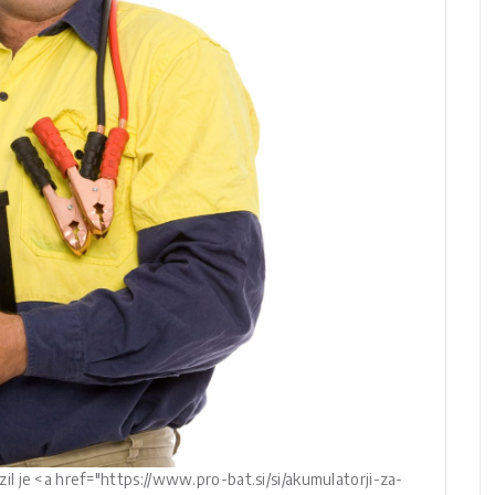
l je <a href="https://www.pro-bat.si/si/akumulatorji-za-