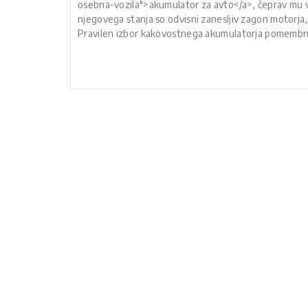
osebna-vozila">akumulator za avto</a>, čeprav mu 
njegovega stanja so odvisni zanesljiv zagon motorja,
Pravilen izbor kakovostnega akumulatorja pomemb