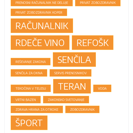
PRENOSNI RAČUNALNIK NE DELUJE
PRIVAT ZOBOZDRAVNIK
PRIVAT ZOBOZDRAVNIK KOPER
RAČUNALNIK
RDEČE VINO
REFOŠK
SENČILA
REŠEVANJE ZAKONA
SENČILA ZA OKNA
SERVIS PRENOSNIKOV
TERAN
TEKOČINA V TELESU
VODA
VRTNI BAZEN
ZAKONSKO SVETOVANJE
ZDRAVA HRANA ZA OTROKE
ZOBOZDRAVNIK
ŠPORT