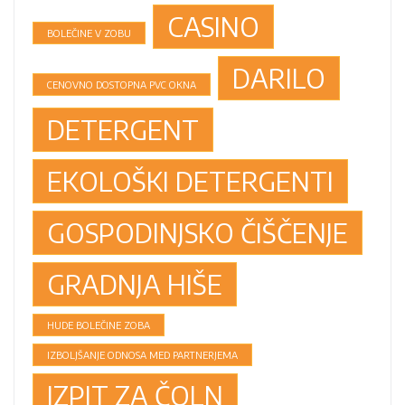
CASINO
BOLEČINE V ZOBU
DARILO
CENOVNO DOSTOPNA PVC OKNA
DETERGENT
EKOLOŠKI DETERGENTI
GOSPODINJSKO ČIŠČENJE
GRADNJA HIŠE
HUDE BOLEČINE ZOBA
IZBOLJŠANJE ODNOSA MED PARTNERJEMA
IZPIT ZA ČOLN