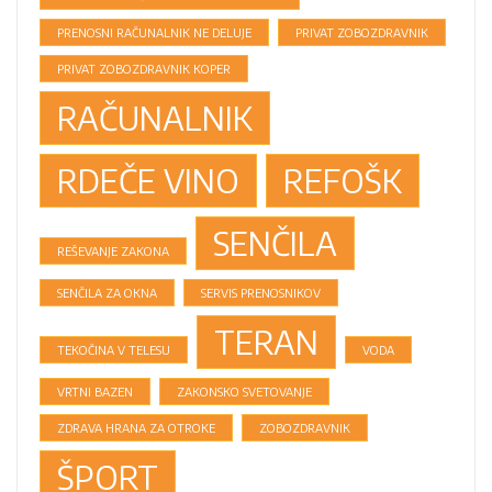
PRENOSNI RAČUNALNIK NE DELUJE
PRIVAT ZOBOZDRAVNIK
PRIVAT ZOBOZDRAVNIK KOPER
RAČUNALNIK
RDEČE VINO
REFOŠK
SENČILA
REŠEVANJE ZAKONA
SENČILA ZA OKNA
SERVIS PRENOSNIKOV
TERAN
TEKOČINA V TELESU
VODA
VRTNI BAZEN
ZAKONSKO SVETOVANJE
ZDRAVA HRANA ZA OTROKE
ZOBOZDRAVNIK
ŠPORT