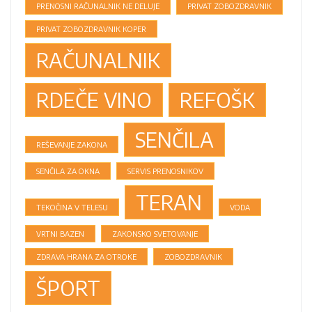
PRENOSNI RAČUNALNIK NE DELUJE
PRIVAT ZOBOZDRAVNIK
PRIVAT ZOBOZDRAVNIK KOPER
RAČUNALNIK
RDEČE VINO
REFOŠK
SENČILA
REŠEVANJE ZAKONA
SENČILA ZA OKNA
SERVIS PRENOSNIKOV
TERAN
TEKOČINA V TELESU
VODA
VRTNI BAZEN
ZAKONSKO SVETOVANJE
ZDRAVA HRANA ZA OTROKE
ZOBOZDRAVNIK
ŠPORT