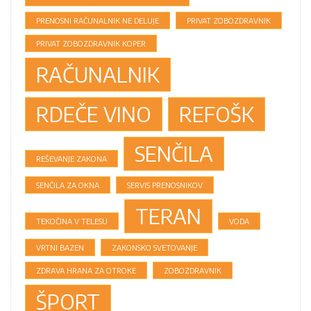
PRENOSNI RAČUNALNIK NE DELUJE
PRIVAT ZOBOZDRAVNIK
PRIVAT ZOBOZDRAVNIK KOPER
RAČUNALNIK
RDEČE VINO
REFOŠK
SENČILA
REŠEVANJE ZAKONA
SENČILA ZA OKNA
SERVIS PRENOSNIKOV
TERAN
TEKOČINA V TELESU
VODA
VRTNI BAZEN
ZAKONSKO SVETOVANJE
ZDRAVA HRANA ZA OTROKE
ZOBOZDRAVNIK
ŠPORT