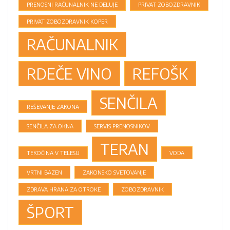
PRENOSNI RAČUNALNIK NE DELUJE
PRIVAT ZOBOZDRAVNIK
PRIVAT ZOBOZDRAVNIK KOPER
RAČUNALNIK
RDEČE VINO
REFOŠK
SENČILA
REŠEVANJE ZAKONA
SENČILA ZA OKNA
SERVIS PRENOSNIKOV
TERAN
TEKOČINA V TELESU
VODA
VRTNI BAZEN
ZAKONSKO SVETOVANJE
ZDRAVA HRANA ZA OTROKE
ZOBOZDRAVNIK
ŠPORT