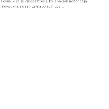
sena okna, ki so se vsakič zatresla, ko je kakšen motor peljal
i nova okna, saj sem želela poleg hrupa,…