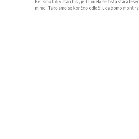
Ker smo bili v stari hiši, je ta imela še tista stara le
mimo. Tako smo se končno odločili, da bomo montiral