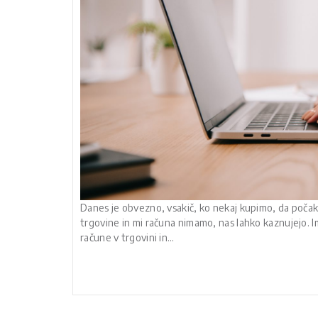
Danes je obvezno, vsakič, ko nekaj kupimo, da počak
trgovine in mi računa nimamo, nas lahko kaznujejo. 
račune v trgovini in…