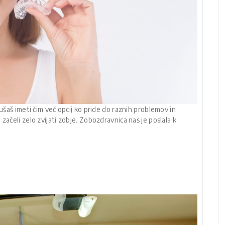
kušaš imeti čim več opcij ko pride do raznih problemov in
začeli zelo zvijati zobje. Zobozdravnica nas je poslala k