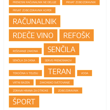
PRENOSNI RAČUNALNIK NE DELUJE
PRIVAT ZOBOZDRAVNIK
PRIVAT ZOBOZDRAVNIK KOPER
RAČUNALNIK
RDEČE VINO
REFOŠK
SENČILA
REŠEVANJE ZAKONA
SENČILA ZA OKNA
SERVIS PRENOSNIKOV
TERAN
TEKOČINA V TELESU
VODA
VRTNI BAZEN
ZAKONSKO SVETOVANJE
ZDRAVA HRANA ZA OTROKE
ZOBOZDRAVNIK
ŠPORT