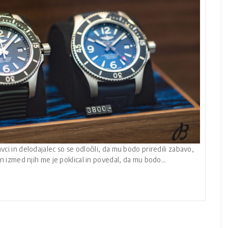
vci in delodajalec so se odločili, da mu bodo priredili zabavo,
den izmed njih me je poklical in povedal, da mu bodo…