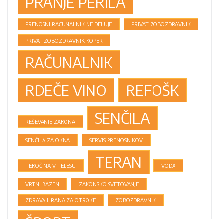
PRANJE PERILA
PRENOSNI RAČUNALNIK NE DELUJE
PRIVAT ZOBOZDRAVNIK
PRIVAT ZOBOZDRAVNIK KOPER
RAČUNALNIK
RDEČE VINO
REFOŠK
SENČILA
REŠEVANJE ZAKONA
SENČILA ZA OKNA
SERVIS PRENOSNIKOV
TERAN
TEKOČINA V TELESU
VODA
VRTNI BAZEN
ZAKONSKO SVETOVANJE
ZDRAVA HRANA ZA OTROKE
ZOBOZDRAVNIK