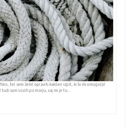
iko, ter sem želel opraviti kakšen izpit, ki bi mi omogočal
el tudi sam voziti po morju, saj mi je to…