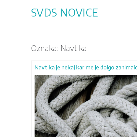
Skip
to
SVDS NOVICE
content
Oznaka:
Navtika
Navtika je nekaj kar me je dolgo zanimal