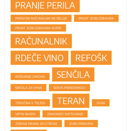
PRANJE PERILA
PRENOSNI RAČUNALNIK NE DELUJE
PRIVAT ZOBOZDRAVNIK
PRIVAT ZOBOZDRAVNIK KOPER
RAČUNALNIK
RDEČE VINO
REFOŠK
SENČILA
REŠEVANJE ZAKONA
SENČILA ZA OKNA
SERVIS PRENOSNIKOV
TERAN
TEKOČINA V TELESU
VODA
VRTNI BAZEN
ZAKONSKO SVETOVANJE
ZDRAVA HRANA ZA OTROKE
ZOBOZDRAVNIK