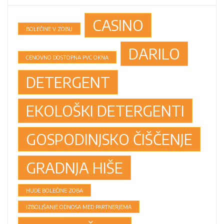
CASINO
BOLEČINE V ZOBU
DARILO
CENOVNO DOSTOPNA PVC OKNA
DETERGENT
EKOLOŠKI DETERGENTI
GOSPODINJSKO ČIŠČENJE
GRADNJA HIŠE
HUDE BOLEČINE ZOBA
IZBOLJŠANJE ODNOSA MED PARTNERJEMA