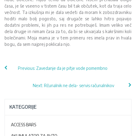
časa, je še vseeno v tistem času bil tak občutek, kot da traja celo
večnost. Ta izkušnja mi je dala vedeti da moram k zobozdravniku
hoditi malo bolj pogosto, saj drugače se lahko hitro pojavijo
dodatni problemi, ki jih pa res ne potrebuješ. Imam veliko več
dela drugje in nimam časa za to, da bi se ukvarjala s kakršnimi koli
bolečinami. Moja mama je v tem primeru res imela prav in hvala
bogu, da sem najprej poklicala njo.
Navigacija
Previous:
Zavedanje da je pitje vode pomembno
prispevka
Next:
Rčunalnik ne dela- servis računalnikov
KATEGORIJE
ACCESS BARS
AKUMULATOR ZA AVTO