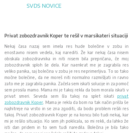
Skip
SVDS NOVICE
to
content
Privat zobozdravnik Koper te rešil v marsikateri situaciji
Nekaj časa nazaj sem imela res hude bolečine v zobu in
enostavno nisem vedela, kaj narediti. Že kar nekaj časa nisem
obiskala zobozdravnika in niti nisem bila prepričana, če moj
zobozdravnik sploh še dela. Kar naenkrat me je zagrabila res
veliko panika, saj bolečina v zobu je res neprimerljiva. To so tako
močne bolečine, da ne moreš niti normalno razmišljati in ravno
zato me je zagrabila panika. Začela sem iskati solucije in za pomoč
sem prosila mamo. Mama mi je takoj rekla da bom morala iskati v
privat smeri. Seveda sem šla takoj na splet iskati
privat
zobozdravnik Koper
. Mama je rekla da bom na tak način prišla še
najhitreje na vrsto in se zna zgoditi, da bodo problem rešili res
takoj. Privat zobozdravnik Koper je na koncu bilo tudi nekaj, kar
mi je rešilo situacijo. Ko sem jih poklicala, so mi rekli, da lahko že
isti dan pridem in to sem tudi naredila. Bolečina je bila tako