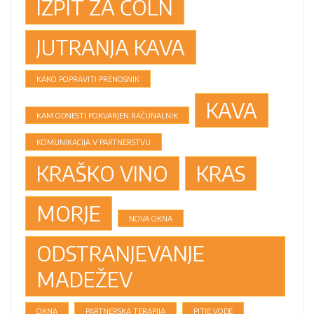
IZPIT ZA ČOLN
JUTRANJA KAVA
KAKO POPRAVITI PRENOSNIK
KAVA
KAM ODNESTI POKVARJEN RAČUNALNIK
KOMUNIKACIJA V PARTNERSTVU
KRAŠKO VINO
KRAS
MORJE
NOVA OKNA
ODSTRANJEVANJE
MADEŽEV
OKNA
PARTNERSKA TERAPIJA
PITJE VODE