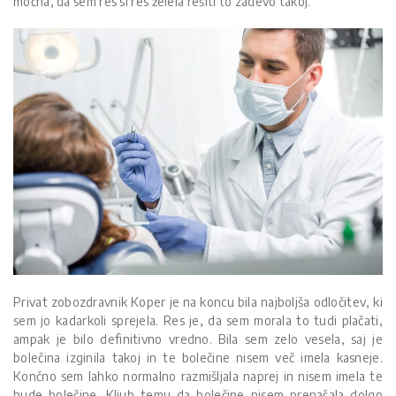
močna, da sem res si res želela rešiti to zadevo takoj.
Privat zobozdravnik Koper je na koncu bila najboljša odločitev, ki
sem jo kadarkoli sprejela. Res je, da sem morala to tudi plačati,
ampak je bilo definitivno vredno. Bila sem zelo vesela, saj je
bolečina izginila takoj in te bolečine nisem več imela kasneje.
Končno sem lahko normalno razmišljala naprej in nisem imela te
hude bolečine. Kljub temu da bolečine nisem prenašala dolgo