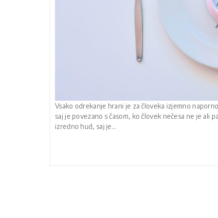
Vsako odrekanje hrani je za človeka izjemno naporno
saj je povezano s časom, ko človek nečesa ne je ali
izredno hud, saj je…