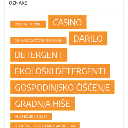
OZNAKE
CASINO
BOLEČINE V ZOBU
DARILO
CENOVNO DOSTOPNA PVC OKNA
DETERGENT
EKOLOŠKI DETERGENTI
GOSPODINJSKO ČIŠČENJE
GRADNJA HIŠE
HUDE BOLEČINE ZOBA
IZBOLJŠANJE ODNOSA MED PARTNERJEMA