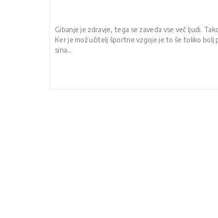
Gibanje je zdravje, tega se zaveda vse več ljudi. Ta
Ker je mož učitelj športne vzgoje je to še toliko bo
sina…