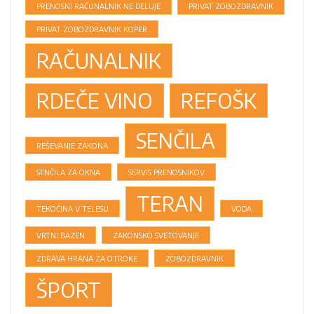
PRENOSNI RAČUNALNIK NE DELUJE
PRIVAT ZOBOZDRAVNIK
PRIVAT ZOBOZDRAVNIK KOPER
RAČUNALNIK
RDEČE VINO
REFOŠK
SENČILA
REŠEVANJE ZAKONA
SENČILA ZA OKNA
SERVIS PRENOSNIKOV
TERAN
TEKOČINA V TELESU
VODA
VRTNI BAZEN
ZAKONSKO SVETOVANJE
ZDRAVA HRANA ZA OTROKE
ZOBOZDRAVNIK
ŠPORT