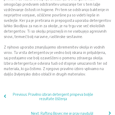
omogočajo predvsem odstranitev umazanije ter s tem lažje
vzdrževanje čistosti in higiene. Pri tem se odstranijo bakterije in
neprijetne vonjave, očiščene površine pa so videti lepše in
svežejše. Ker pa je pretirana in prepogosta uporaba detergentov
lahko škodljiva za nas in za okolje, je na trgu vse več ekoloških
detergentov. Ti so okolju prijaznejši in ne vsebujejo agresivnih
snovi, temveč bolj naravne, rastlinske sestavine.
Z njihovo uporabo zmanjšujemo obremenitev okolja in vodnih
virov. Ta vrsta detergentov je vedno bolj iskana in priljubljena,
saj postajamo vse bolj ozaveščeni o pomenu zdravega okolja.
Izbira detergenta je odvisna tudi od stopnje umazanosti ter od
materiala, ki ga čistimo. Z njegovo pravilno izbiro vplivamo na
daljšo življenjsko dobo oblačil in drugih materialov.
Navigacija
Previous:
Pravilno izbran detergent prispeva boljše
prispevka
rezultate čiščenja
Next:
Rafting Bovec me je prav navdušil