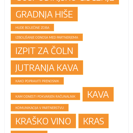
GRADNJA HIŠE
HUDE BOLEČINE ZOBA
IZBOLJŠANJE ODNOSA MED PARTNERJEMA
IZPIT ZA ČOLN
JUTRANJA KAVA
KAKO POPRAVITI PRENOSNIK
KAVA
KAM ODNESTI POKVARJEN RAČUNALNIK
KOMUNIKACIJA V PARTNERSTVU
KRAŠKO VINO
KRAS