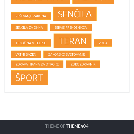
SENČILA
REŠEVANJE ZAKONA
SENČILA ZA OKNA
SERVIS PRENOSNIKOV
TERAN
TEKOČINA V TELESU
VODA
VRTNI BAZEN
ZAKONSKO SVETOVANJE
ZDRAVA HRANA ZA OTROKE
ZOBOZDRAVNIK
ŠPORT
THEME OF
THEME404