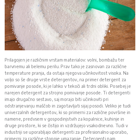
Prilagojen je različnim vrstam materialov: volni, bombažu ter
barvnemu ali belemu perilu. Prav tako je zasnovan za različne
temperature pranja, da ostaja njegova učinkovitost visoka. Na
voljo so še druge vrste detergentov, na primer detergent za
pomivanje posode, ki je lahko v tekoči ali trdni obliki. Posebej je
narejen detergent za strojno pomivanje posode. Ti detergenti
imajo drugačno sestavo, saj morajo biti učinkoviti pri
odstranjevanju maščob in zagotavljati sijaj posodi. Veliko je tudi
univerzalnih detergentov, ki so primerni za različne površine in
namene, predvsem v gospodinjstvih za kopalnice, kuhinje in
druge prostore, ki se čistijo in vzdržujejo vsakodnevno. Tudi v
industriji se uporabljajo detergenti za profesionalno uporabo,
primerni za različne stopnje umazanije. Detergenti nam