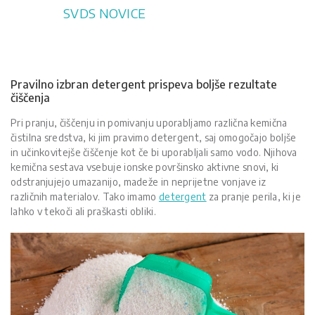
Skip
SVDS NOVICE
to
content
Pravilno izbran detergent prispeva boljše rezultate
čiščenja
Pri pranju, čiščenju in pomivanju uporabljamo različna kemična
čistilna sredstva, ki jim pravimo detergent, saj omogočajo boljše
in učinkovitejše čiščenje kot če bi uporabljali samo vodo. Njihova
kemična sestava vsebuje ionske površinsko aktivne snovi, ki
odstranjujejo umazanijo, madeže in neprijetne vonjave iz
različnih materialov. Tako imamo
detergent
za pranje perila, ki je
lahko v tekoči ali praškasti obliki.